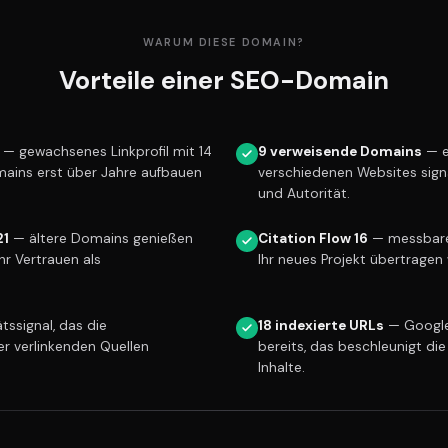
WARUM DIESE DOMAIN?
Vorteile einer SEO-Domain
— gewachsenes Linkprofil mit 14
9 verweisende Domains
— e
mains erst über Jahre aufbauen
verschiedenen Websites sign
und Autorität.
21
— ältere Domains genießen
Citation Flow 16
— messbare 
r Vertrauen als
Ihr neues Projekt übertragen 
tssignal, das die
18 indexierte URLs
— Google
er verlinkenden Quellen
bereits, das beschleunigt die
Inhalte.